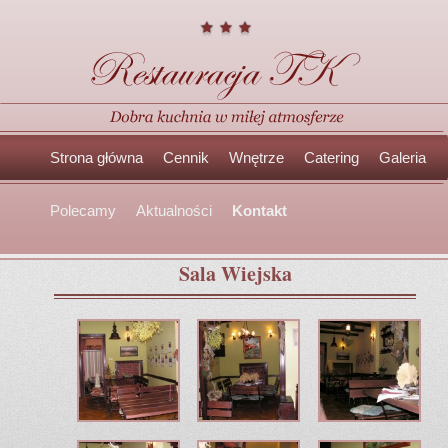
Główne
Przeskocz
Przeskocz
Strona główna
Cennik
Wnętrze
Catering
Galeria
menu
do
do
Polecamy
Aktualności
Kontakt
tekstu
widgetów
Sala Wiejska