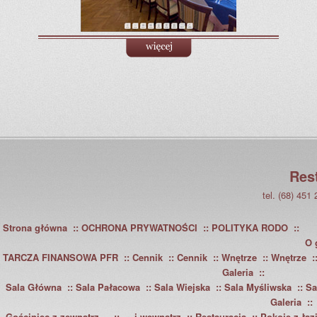
Res
tel. (68) 451
Strona główna
OCHRONA PRYWATNOŚCI
POLITYKA RODO
O 
TARCZA FINANSOWA PFR
Cennik
Cennik
Wnętrze
Wnętrze
Galeria
Sala Główna
Sala Pałacowa
Sala Wiejska
Sala Myśliwska
Sa
Galeria
Gościniec z zewnątrz…
… i wewnątrz
Restauracja
Pokoje z łaz