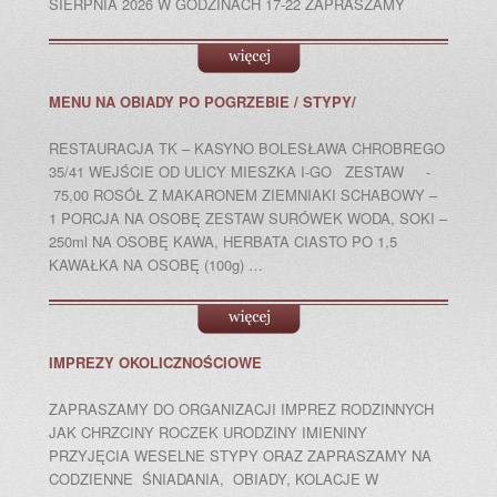
SIERPNIA 2026 W GODZINACH 17-22 ZAPRASZAMY
MENU NA OBIADY PO POGRZEBIE / STYPY/
RESTAURACJA TK – KASYNO BOLESŁAWA CHROBREGO
35/41 WEJŚCIE OD ULICY MIESZKA I-GO ZESTAW -
75,00 ROSÓŁ Z MAKARONEM ZIEMNIAKI SCHABOWY –
1 PORCJA NA OSOBĘ ZESTAW SURÓWEK WODA, SOKI –
250ml NA OSOBĘ KAWA, HERBATA CIASTO PO 1,5
KAWAŁKA NA OSOBĘ (100g) …
IMPREZY OKOLICZNOŚCIOWE
ZAPRASZAMY DO ORGANIZACJI IMPREZ RODZINNYCH
JAK CHRZCINY ROCZEK URODZINY IMIENINY
PRZYJĘCIA WESELNE STYPY ORAZ ZAPRASZAMY NA
CODZIENNE ŚNIADANIA, OBIADY, KOLACJE W