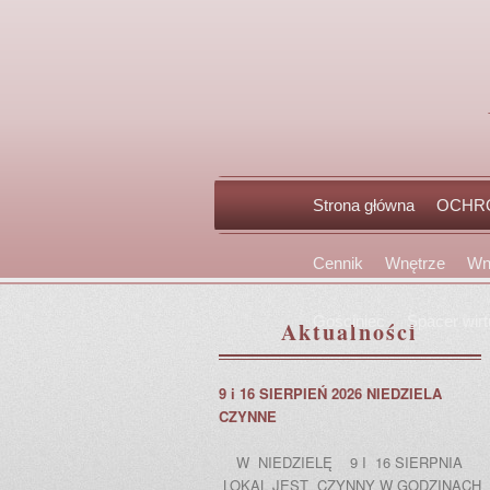
Główne
Przeskocz
Przeskocz
Strona główna
OCHR
menu
do
do
Cennik
Wnętrze
Wn
tekstu
widgetów
Gościniec
Spacer wirt
Aktualności
9 i 16 SIERPIEŃ 2026 NIEDZIELA
CZYNNE
W NIEDZIELĘ 9 I 16 SIERPNIA
LOKAL JEST CZYNNY W GODZINACH