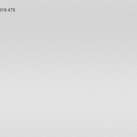
919 479