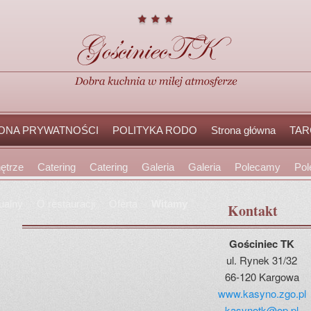
ONA PRYWATNOŚCI
POLITYKA RODO
Strona główna
TAR
ętrze
Catering
Catering
Galeria
Galeria
Polecamy
Po
ualny
O restauracji
Oferta
Witamy
Kontakt
Gościniec TK
ul. Rynek 31/32
66-120 Kargowa
www.kasyno.zgo.pl
kasynotk@op.pl