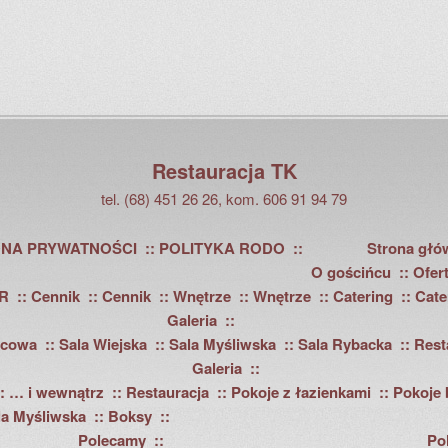
Restauracja TK
tel. (68) 451 26 26, kom. 606 91 94 79
NA PRYWATNOŚCI
POLITYKA RODO
Strona głó
O gościńcu
Ofer
R
Cennik
Cennik
Wnętrze
Wnętrze
Catering
Cate
Galeria
acowa
Sala Wiejska
Sala Myśliwska
Sala Rybacka
Rest
Galeria
… i wewnątrz
Restauracja
Pokoje z łazienkami
Pokoje 
la Myśliwska
Boksy
Polecamy
Po