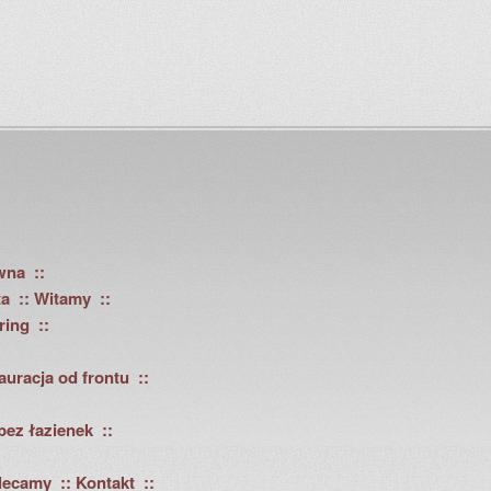
wna
ta
Witamy
ring
auracja od frontu
bez łazienek
lecamy
Kontakt