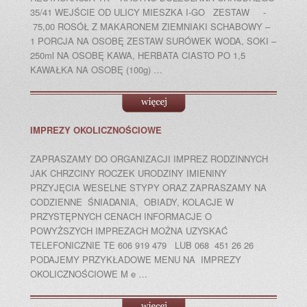
35/41 WEJŚCIE OD ULICY MIESZKA I-GO ZESTAW -
75,00 ROSÓŁ Z MAKARONEM ZIEMNIAKI SCHABOWY –
1 PORCJA NA OSOBĘ ZESTAW SURÓWEK WODA, SOKI –
250ml NA OSOBĘ KAWA, HERBATA CIASTO PO 1,5
KAWAŁKA NA OSOBĘ (100g) …
IMPREZY OKOLICZNOŚCIOWE
ZAPRASZAMY DO ORGANIZACJI IMPREZ RODZINNYCH
JAK CHRZCINY ROCZEK URODZINY IMIENINY
PRZYJĘCIA WESELNE STYPY ORAZ ZAPRASZAMY NA
CODZIENNE ŚNIADANIA, OBIADY, KOLACJE W
PRZYSTĘPNYCH CENACH INFORMACJE O
POWYŻSZYCH IMPREZACH MOŻNA UZYSKAĆ
TELEFONICZNIE TE 606 919 479 LUB 068 451 26 26
PODAJEMY PRZYKŁADOWE MENU NA IMPREZY
OKOLICZNOŚCIOWE M e …