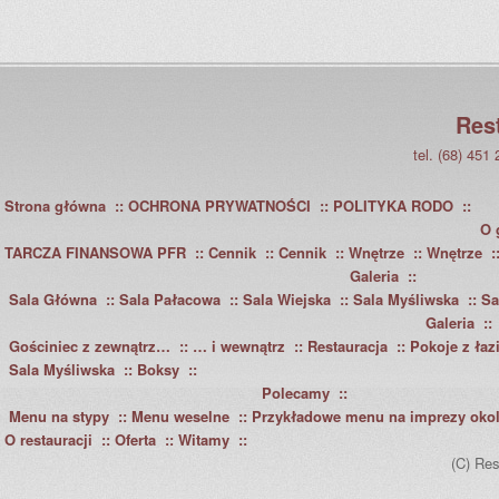
Res
tel. (68) 451
Strona główna
OCHRONA PRYWATNOŚCI
POLITYKA RODO
O 
TARCZA FINANSOWA PFR
Cennik
Cennik
Wnętrze
Wnętrze
Galeria
Sala Główna
Sala Pałacowa
Sala Wiejska
Sala Myśliwska
Sa
Galeria
Gościniec z zewnątrz…
… i wewnątrz
Restauracja
Pokoje z łaz
Sala Myśliwska
Boksy
Polecamy
Menu na stypy
Menu weselne
Przykładowe menu na imprezy oko
O restauracji
Oferta
Witamy
(C) Res