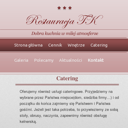
Główne
Przeskocz
Przeskocz
Strona główna
Cennik
Wnętrze
Catering
menu
do
do
Galeria
Polecamy
Aktualności
Kontakt
tekstu
widgetów
Catering
Oferujemy również usługi cateringowe. Przyjedziemy na
wybrane przez Państwa miejsce(dom, siedziba firmy…) i od
początku do końca zajmiemy się Państwem i Państwa
gośćmi. Jeżeli jest taka potrzeba, to przywieziemy ze sobą
stoły, obrusy, naczynia, zapewnimy również obsługę
kelnerską.