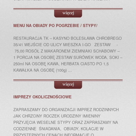
MENU NA OBIADY PO POGRZEBIE / STYPY/
RESTAURACJA TK – KASYNO BOLESŁAWA CHROBREGO
35/41 WEJŚCIE OD ULICY MIESZKA I-GO ZESTAW -
75,00 ROSÓŁ Z MAKARONEM ZIEMNIAKI SCHABOWY –
1 PORCJA NA OSOBĘ ZESTAW SURÓWEK WODA, SOKI –
250ml NA OSOBĘ KAWA, HERBATA CIASTO PO 1,5
KAWAŁKA NA OSOBĘ (100g) …
IMPREZY OKOLICZNOŚCIOWE
ZAPRASZAMY DO ORGANIZACJI IMPREZ RODZINNYCH
JAK CHRZCINY ROCZEK URODZINY IMIENINY
PRZYJĘCIA WESELNE STYPY ORAZ ZAPRASZAMY NA
CODZIENNE ŚNIADANIA, OBIADY, KOLACJE W
PRZYSTĘPNYCH CENACH INFORMACJE O