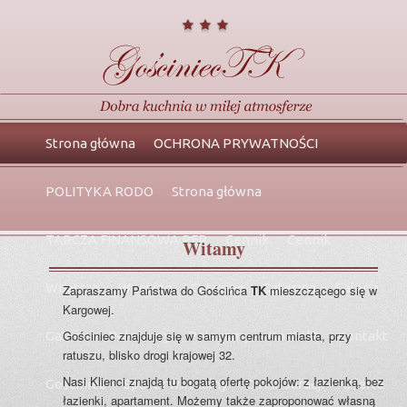
Główne
Przeskocz
Przeskocz
Strona główna
OCHRONA PRYWATNOŚCI
menu
do
do
POLITYKA RODO
Strona główna
tekstu
widgetów
TARCZA FINANSOWA PFR
Cennik
Cennik
Witamy
Wnętrze
Wnętrze
Catering
Catering
Galeria
Zapraszamy Państwa do Gościńca
TK
mieszczącego się w
Kargowej.
Gościniec znajduje się w samym centrum miasta, przy
Galeria
Polecamy
Polecamy
Kontakt
Kontakt
ratuszu, blisko drogi krajowej 32.
Nasi Klienci znajdą tu bogatą ofertę pokojów: z łazienką, bez
Gościniec
Spacer wirtualny
O restauracji
Oferta
łazienki, apartament. Możemy także zaproponować własną