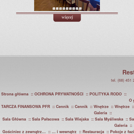
Res
tel. (68) 451
Strona główna
OCHRONA PRYWATNOŚCI
POLITYKA RODO
O 
TARCZA FINANSOWA PFR
Cennik
Cennik
Wnętrze
Wnętrze
Galeria
Sala Główna
Sala Pałacowa
Sala Wiejska
Sala Myśliwska
Sa
Galeria
Gościniec z zewnątrz…
… i wewnątrz
Restauracja
Pokoje z łaz