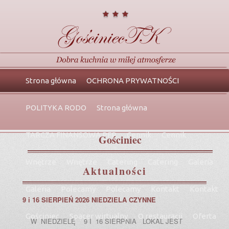
Główne
Przeskocz
Przeskocz
Strona główna
OCHRONA PRYWATNOŚCI
menu
do
do
POLITYKA RODO
Strona główna
tekstu
widgetów
TARCZA FINANSOWA PFR
Cennik
Cennik
Gościniec
Wnętrze
Wnętrze
Catering
Catering
Galeria
Aktualności
Galeria
Polecamy
Polecamy
Kontakt
Kontakt
9 i 16 SIERPIEŃ 2026 NIEDZIELA CZYNNE
Gościniec
Spacer wirtualny
O restauracji
Oferta
W NIEDZIELĘ 9 I 16 SIERPNIA LOKAL JEST