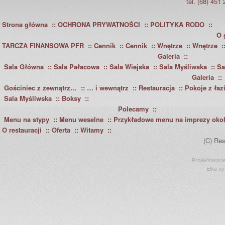
tel. (68) 451
Strona główna
OCHRONA PRYWATNOŚCI
POLITYKA RODO
O 
TARCZA FINANSOWA PFR
Cennik
Cennik
Wnętrze
Wnętrze
Galeria
Sala Główna
Sala Pałacowa
Sala Wiejska
Sala Myśliwska
Sa
Galeria
Gościniec z zewnątrz…
… i wewnątrz
Restauracja
Pokoje z łaz
Sala Myśliwska
Boksy
Polecamy
Menu na stypy
Menu weselne
Przykładowe menu na imprezy oko
O restauracji
Oferta
Witamy
(C) Res
Projektowani
Elka s