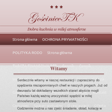
Główne
Przeskocz
Przeskocz
Strona główna
OCHRONA PRYWATNOŚCI
menu
do
do
POLITYKA RODO
Strona główna
tekstu
widgetów
TARCZA FINANSOWA PFR
Cennik
Cennik
Witamy
Wnętrze
Wnętrze
Catering
Catering
Galeria
Serdecznie witamy w naszej restauracji i zapraszamy do
spędzenia niezapomnianych chwil w naszych progach. Już od
dwunastu lat dokładamy wszelkich starań abyście mogli
Galeria
Polecamy
Polecamy
Kontakt
Kontakt
Państwo każdą ważną uroczystość spędzić w miłej
atmosferze przy suto zastawionym stole.
Gościniec
Spacer wirtualny
O restauracji
Oferta
Codziennie można u nas zjeść śniadanie, obiad, kolację w