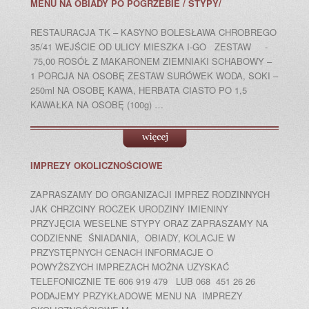
MENU NA OBIADY PO POGRZEBIE / STYPY/
RESTAURACJA TK – KASYNO BOLESŁAWA CHROBREGO
35/41 WEJŚCIE OD ULICY MIESZKA I-GO ZESTAW -
75,00 ROSÓŁ Z MAKARONEM ZIEMNIAKI SCHABOWY –
1 PORCJA NA OSOBĘ ZESTAW SURÓWEK WODA, SOKI –
250ml NA OSOBĘ KAWA, HERBATA CIASTO PO 1,5
KAWAŁKA NA OSOBĘ (100g) …
IMPREZY OKOLICZNOŚCIOWE
ZAPRASZAMY DO ORGANIZACJI IMPREZ RODZINNYCH
JAK CHRZCINY ROCZEK URODZINY IMIENINY
PRZYJĘCIA WESELNE STYPY ORAZ ZAPRASZAMY NA
CODZIENNE ŚNIADANIA, OBIADY, KOLACJE W
PRZYSTĘPNYCH CENACH INFORMACJE O
POWYŻSZYCH IMPREZACH MOŻNA UZYSKAĆ
TELEFONICZNIE TE 606 919 479 LUB 068 451 26 26
PODAJEMY PRZYKŁADOWE MENU NA IMPREZY