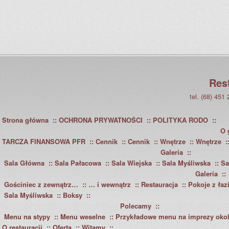
Res
tel. (68) 451
Strona główna
OCHRONA PRYWATNOŚCI
POLITYKA RODO
O 
TARCZA FINANSOWA PFR
Cennik
Cennik
Wnętrze
Wnętrze
Galeria
Sala Główna
Sala Pałacowa
Sala Wiejska
Sala Myśliwska
Sa
Galeria
Gościniec z zewnątrz…
… i wewnątrz
Restauracja
Pokoje z łaz
Sala Myśliwska
Boksy
Polecamy
Menu na stypy
Menu weselne
Przykładowe menu na imprezy oko
O restauracji
Oferta
Witamy