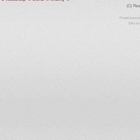
(C) Res
Projektowani
Elka s